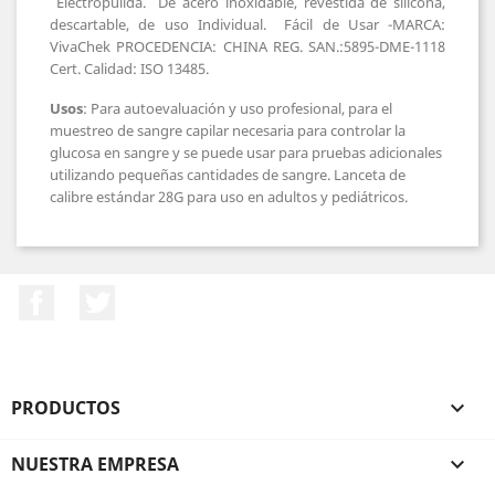
Electropulida.
De acero inoxidable, revestida de silicona,
descartable, de uso Individual.
Fácil de Usar -MARCA:
VivaChek PROCEDENCIA: CHINA REG. SAN.:5895-DME-1118
Cert. Calidad: ISO 13485.
Usos
: Para autoevaluación y uso profesional, para el
muestreo de sangre capilar necesaria para controlar la
glucosa en sangre y se puede usar para pruebas adicionales
utilizando pequeñas cantidades de sangre. Lanceta de
calibre estándar 28G para uso en adultos y pediátricos.
Facebook
Twitter
PRODUCTOS

NUESTRA EMPRESA
