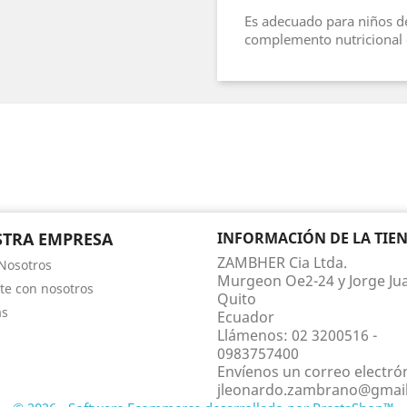
Es adecuado para niños d
complemento nutricional 
TRA EMPRESA
INFORMACIÓN DE LA TIE
ZAMBHER Cia Ltda.
Nosotros
Murgeon Oe2-24 y Jorge Ju
te con nosotros
Quito
as
Ecuador
Llámenos:
02 3200516 -
0983757400
Envíenos un correo electró
jleonardo.zambrano@gmai