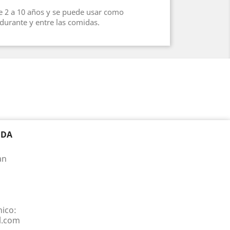
e 2 a 10 años y se puede usar como
durante y entre las comidas.
NDA
an
nico:
l.com